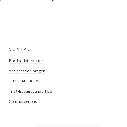
op
op
op
facebook
twitter
Pinterest
CONTACT
Productinformatie
Veelgestelde Vragen
+32 3 843 30 05
info@hetlandvanooit.be
Contacteer ons