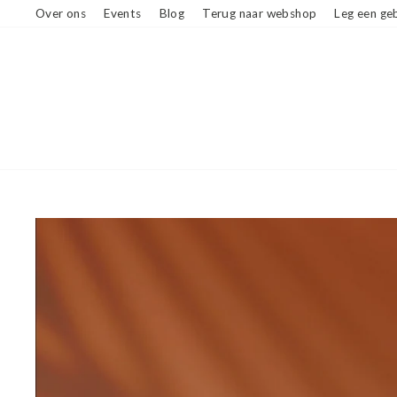
Ga
Over ons
Events
Blog
Terug naar webshop
Leg een geb
naar
beschrijving