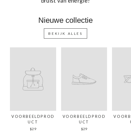
bruist van energie!
Nieuwe collectie
BEKIJK ALLES
VOORBEELDPROD
VOORBEELDPROD
VOORB
UCT
UCT
$29
$29