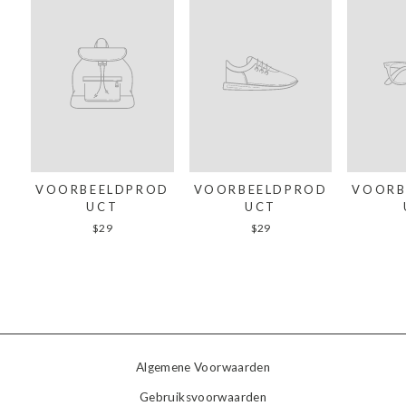
VOORBEELDPROD
VOORBEELDPROD
VOORB
UCT
UCT
$29
$29
Algemene Voorwaarden
Gebruiksvoorwaarden