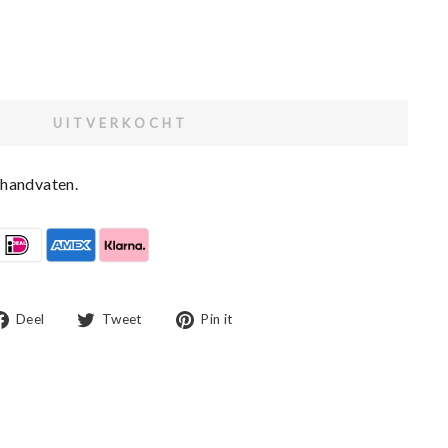
UITVERKOCHT
 handvaten.
Deel
Tweet
Pin
Deel
Tweet
Pin it
op
op
op
facebook
twitter
Pinterest