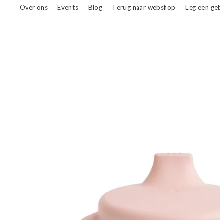
Ga
Over ons
Events
Blog
Terug naar webshop
Leg een geb
naar
beschrijving