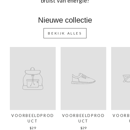
bruist van energie!
Nieuwe collectie
BEKIJK ALLES
VOORBEELDPROD
VOORBEELDPROD
VOORB
UCT
UCT
$29
$29