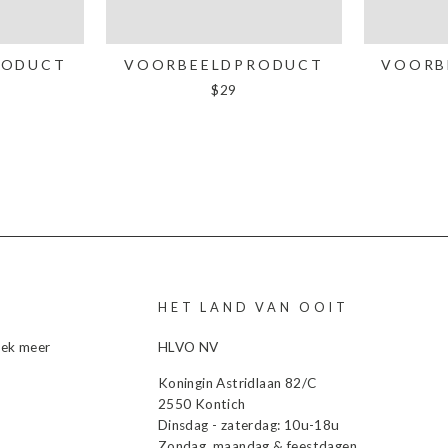
RODUCT
VOORBEELDPRODUCT
VOORB
$29
HET LAND VAN OOIT
dek meer
HLVO NV
Koningin Astridlaan 82/C
2550 Kontich
Dinsdag - zaterdag: 10u-18u
Zondag, maandag & feestdagen