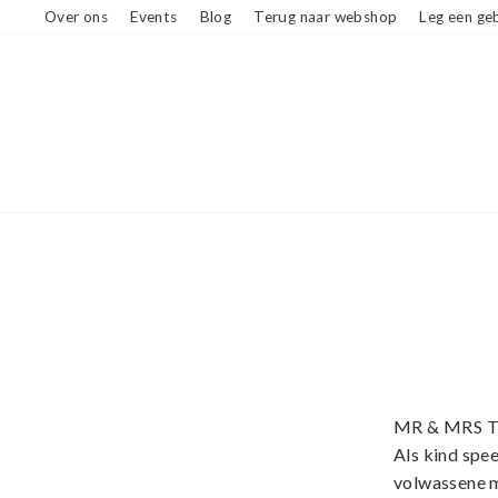
Ga
Over ons
Events
Blog
Terug naar webshop
Leg een geb
naar
beschrijving
MR & MRS TIN
Als kind spee
volwassene m