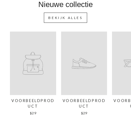
Nieuwe collectie
BEKIJK ALLES
VOORBEELDPROD
VOORBEELDPROD
VOORB
UCT
UCT
$29
$29