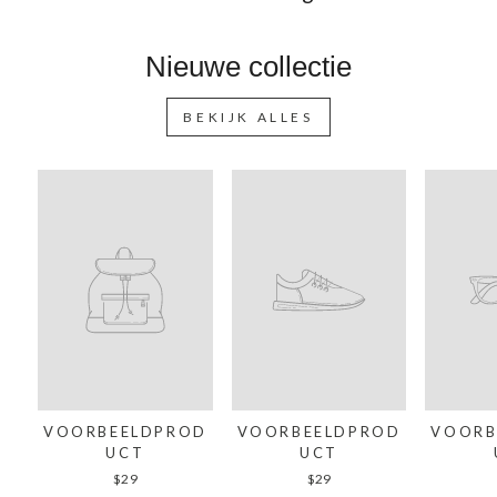
Nieuwe collectie
BEKIJK ALLES
VOORBEELDPROD
VOORBEELDPROD
VOORB
UCT
UCT
$29
$29