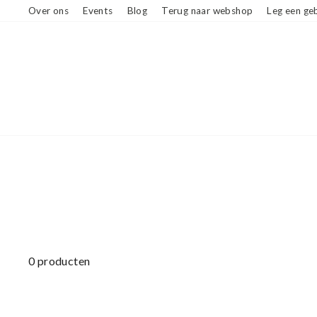
Ga
Over ons
Events
Blog
Terug naar webshop
Leg een geb
naar
beschrijving
0 producten